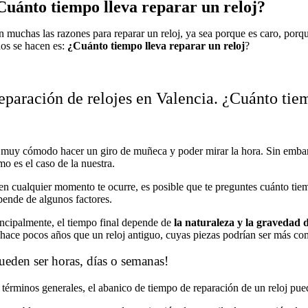
Cuánto tiempo lleva reparar un reloj?
n muchas las razones para reparar un reloj, ya sea porque es caro, porq
dos se hacen es:
¿Cuánto
tiempo lleva reparar un reloj
?
eparación de relojes en Valencia. ¿Cuánto tie
 muy cómodo hacer un giro de muñeca y poder mirar la hora. Sin embargo
mo es el caso de la nuestra.
 en cualquier momento te ocurre, es posible que te preguntes cuánto tiem
pende de algunos factores.
incipalmente, el tiempo final depende de
la naturaleza y la gravedad d
 hace pocos años que un reloj antiguo, cuyas piezas podrían ser más c
ueden ser horas, días o semanas!
 términos generales, el abanico de tiempo de reparación de un reloj pue