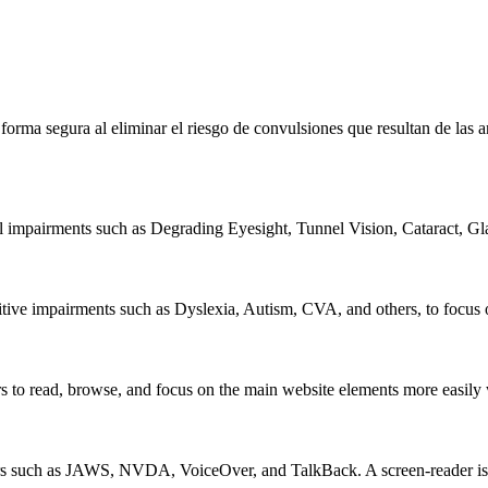
e forma segura al eliminar el riesgo de convulsiones que resultan de la
al impairments such as Degrading Eyesight, Tunnel Vision, Cataract, G
itive impairments such as Dyslexia, Autism, CVA, and others, to focus o
 read, browse, and focus on the main website elements more easily whi
rs such as JAWS, NVDA, VoiceOver, and TalkBack. A screen-reader is so