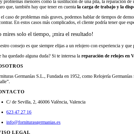
y problemas menores como la sustitución de una pila, la reparación de un 
aro que, también hay que tener en cuenta
la carga de trabajo y la disp
 el caso de problemas más graves, podemos hablar de tiempos de demora 
contrar. En estos casos más complicados, el cliente podría tener que esp
 mires solo el tiempo, ¡mira el resultado!
estro consejo es que siempre elijas a un relojero con experiencia y que 
e ha quedado alguna duda? Si te interesa la
reparación de relojes en V
OSOTROS
rnituras Germanías S.L., Fundada en 1952, como Relojería Germanías fue
alle”.
ONTACTO
C/ de Sevilla, 2, 46006 València, Valencia
623 47 27 16
info@forniturasgermanias.es
VISO LEGAL