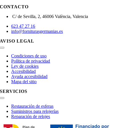
CONTACTO
C/ de Sevilla, 2, 46006 València, Valencia
623 47 27 16
info@forniturasgermanias.es
AVISO LEGAL
Toggle
Navigation
Condiciones de uso
Política de privacidad
Ley de cookies
Accesibilidad
Ayuda accesibilidad
Mapa del sitio
SERVICIOS
Toggle
Navigation
Restauración de esferas
Suministros para relojerías
Reparación de relojes