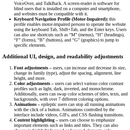
VoiceOver, and TalkBack. A screen-reader is software for
blind users that is installed on a computer and smartphone,
and websites must be compatible with it.
Keyboard Navigation Profile (Motor-Impaired):
this
profile enables motor-impaired persons to operate the website
using the keyboard Tab, Shift+Tab, and the Enter keys. Users
can also use shortcuts such as “M” (menus), “H” (headings),
“F” (forms), “B” (buttons), and “G” (graphics) to jump to
specific elements.
Additional UI, design, and readability adjustments
Font adjustments –
users, can increase and decrease its size,
change its family (type), adjust the spacing, alignment, line
height, and more.
Color adjustments –
users can select various color contrast
profiles such as light, dark, inverted, and monochrome.
Additionally, users can swap color schemes of titles, texts, and
backgrounds, with over 7 different coloring options.
Animations –
epileptic users can stop all running animations
with the click of a button. Animations controlled by the
interface include videos, GIFs, and CSS flashing transitions.
Content highlighting –
users can choose to emphasize
important elements such as links and titles. They can also