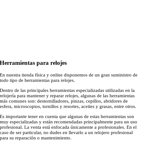
cristales de acrílico, cristales de plástico y cristales de zafiro. Cada uno
con sus ventajas y sus inconvenientes.
Recomendamos comprar los cristales de reloj siempre en tiendas
especializadas en relojería, ya sea en nuestra tienda física o bien online
a través de nuestro ecommerce de venta de repuestos para relojes.
Si no sabes qué cristales para reloj adquirir o bien necesitas un volume
elevado de artículos, recuerda que podemos asesorarte y ayudarte en lo
que necesites.
Herramientas para relojes
En nuestra tienda física y online disponemos de un gran suministro de
todo tipo de herramientas para relojes.
Dentro de las principales herramientas especializadas utilizadas en la
relojería para mantener y reparar relojes, algunas de las herramientas
más comunes son: destornilladores, pinzas, cepillos, abridores de
esfera, microscopios, tornillos y resortes, aceites y grasas, entre otros.
Es importante tener en cuenta que algunas de estas herramientas son
muy especializadas y están recomendadas principalmente para un uso
profesional. La venta está enfocada únicamente a profesionales. En el
caso de ser particular, no dudes en llevarlo a un relojero profesional
para su reparación o mantenimiento.