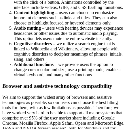
with the click of a button. Animations controlled by the
interface include videos, GIFs, and CSS flashing transitions.
Content highlighting –
users can choose to emphasize
important elements such as links and titles. They can also
choose to highlight focused or hovered elements only.
Audio muting –
users with hearing devices may experience
headaches or other issues due to automatic audio playing.
This option lets users mute the entire website instantly.
Cognitive disorders –
we utilize a search engine that is
linked to Wikipedia and Wiktionary, allowing people with
cognitive disorders to decipher meanings of phrases, initials,
slang, and others.
Additional functions –
we provide users the option to
change cursor color and size, use a printing mode, enable a
virtual keyboard, and many other functions.
Browser and assistive technology compatibility
We aim to support the widest array of browsers and assistive
technologies as possible, so our users can choose the best fitting
tools for them, with as few limitations as possible. Therefore, we
have worked very hard to be able to support all major systems that
comprise over 95% of the user market share including Google
Chrome, Mozilla Firefox, Apple Safari, Opera and Microsoft Edge,
JAWS and NVDA (screen readers), both for Windows and for