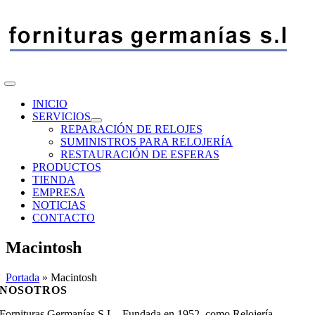
Saltar
al
contenido
Toggle
Navigation
INICIO
SERVICIOS
REPARACIÓN DE RELOJES
SUMINISTROS PARA RELOJERÍA
RESTAURACIÓN DE ESFERAS
PRODUCTOS
TIENDA
EMPRESA
NOTICIAS
CONTACTO
Macintosh
Portada
»
Macintosh
NOSOTROS
Fornituras Germanías S.L., Fundada en 1952, como Relojería