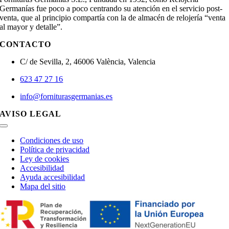
Germanías fue poco a poco centrando su atención en el servicio post-
venta, que al principio compartía con la de almacén de relojería “venta
al mayor y detalle”.
CONTACTO
C/ de Sevilla, 2, 46006 València, Valencia
623 47 27 16
info@forniturasgermanias.es
AVISO LEGAL
Toggle
Navigation
Condiciones de uso
Política de privacidad
Ley de cookies
Accesibilidad
Ayuda accesibilidad
Mapa del sitio