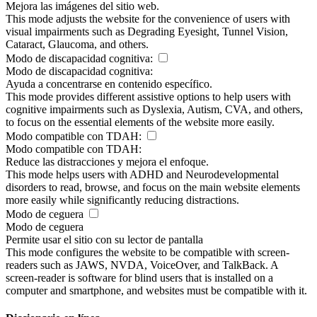
Mejora las imágenes del sitio web.
This mode adjusts the website for the convenience of users with
visual impairments such as Degrading Eyesight, Tunnel Vision,
Cataract, Glaucoma, and others.
Modo de discapacidad cognitiva:
Modo de discapacidad cognitiva:
Ayuda a concentrarse en contenido específico.
This mode provides different assistive options to help users with
cognitive impairments such as Dyslexia, Autism, CVA, and others,
to focus on the essential elements of the website more easily.
Modo compatible con TDAH:
Modo compatible con TDAH:
Reduce las distracciones y mejora el enfoque.
This mode helps users with ADHD and Neurodevelopmental
disorders to read, browse, and focus on the main website elements
more easily while significantly reducing distractions.
Modo de ceguera
Modo de ceguera
Permite usar el sitio con su lector de pantalla
This mode configures the website to be compatible with screen-
readers such as JAWS, NVDA, VoiceOver, and TalkBack. A
screen-reader is software for blind users that is installed on a
computer and smartphone, and websites must be compatible with it.