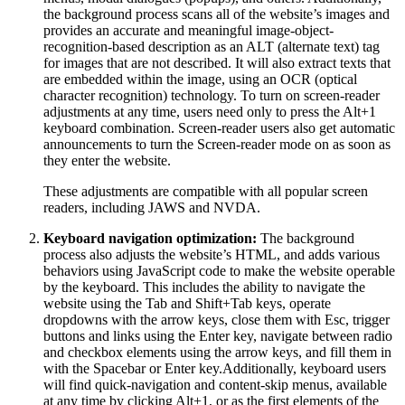
the background process scans all of the website’s images and
provides an accurate and meaningful image-object-
recognition-based description as an ALT (alternate text) tag
for images that are not described. It will also extract texts that
are embedded within the image, using an OCR (optical
character recognition) technology. To turn on screen-reader
adjustments at any time, users need only to press the Alt+1
keyboard combination. Screen-reader users also get automatic
announcements to turn the Screen-reader mode on as soon as
they enter the website.
These adjustments are compatible with all popular screen
readers, including JAWS and NVDA.
Keyboard navigation optimization:
The background
process also adjusts the website’s HTML, and adds various
behaviors using JavaScript code to make the website operable
by the keyboard. This includes the ability to navigate the
website using the Tab and Shift+Tab keys, operate
dropdowns with the arrow keys, close them with Esc, trigger
buttons and links using the Enter key, navigate between radio
and checkbox elements using the arrow keys, and fill them in
with the Spacebar or Enter key.Additionally, keyboard users
will find quick-navigation and content-skip menus, available
at any time by clicking Alt+1, or as the first elements of the