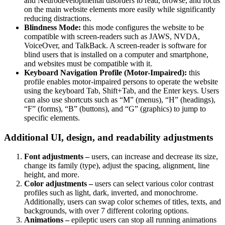
and Neurodevelopmental disorders to read, browse, and focus
on the main website elements more easily while significantly
reducing distractions.
Blindness Mode:
this mode configures the website to be
compatible with screen-readers such as JAWS, NVDA,
VoiceOver, and TalkBack. A screen-reader is software for
blind users that is installed on a computer and smartphone,
and websites must be compatible with it.
Keyboard Navigation Profile (Motor-Impaired):
this
profile enables motor-impaired persons to operate the website
using the keyboard Tab, Shift+Tab, and the Enter keys. Users
can also use shortcuts such as “M” (menus), “H” (headings),
“F” (forms), “B” (buttons), and “G” (graphics) to jump to
specific elements.
Additional UI, design, and readability adjustments
Font adjustments –
users, can increase and decrease its size,
change its family (type), adjust the spacing, alignment, line
height, and more.
Color adjustments –
users can select various color contrast
profiles such as light, dark, inverted, and monochrome.
Additionally, users can swap color schemes of titles, texts, and
backgrounds, with over 7 different coloring options.
Animations –
epileptic users can stop all running animations