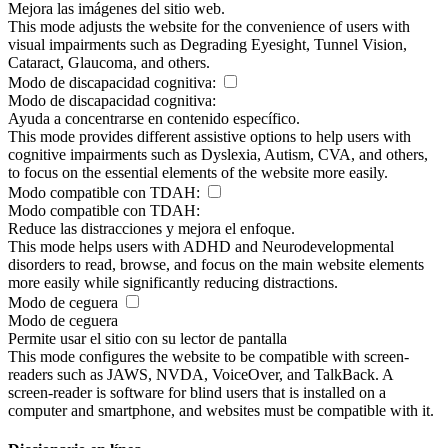
Mejora las imágenes del sitio web.
This mode adjusts the website for the convenience of users with
visual impairments such as Degrading Eyesight, Tunnel Vision,
Cataract, Glaucoma, and others.
Modo de discapacidad cognitiva:
Modo de discapacidad cognitiva:
Ayuda a concentrarse en contenido específico.
This mode provides different assistive options to help users with
cognitive impairments such as Dyslexia, Autism, CVA, and others,
to focus on the essential elements of the website more easily.
Modo compatible con TDAH:
Modo compatible con TDAH:
Reduce las distracciones y mejora el enfoque.
This mode helps users with ADHD and Neurodevelopmental
disorders to read, browse, and focus on the main website elements
more easily while significantly reducing distractions.
Modo de ceguera
Modo de ceguera
Permite usar el sitio con su lector de pantalla
This mode configures the website to be compatible with screen-
readers such as JAWS, NVDA, VoiceOver, and TalkBack. A
screen-reader is software for blind users that is installed on a
computer and smartphone, and websites must be compatible with it.