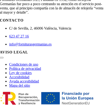
Germanías fue poco a poco centrando su atención en el servicio post-
venta, que al principio compartía con la de almacén de relojería “venta
al mayor y detalle”.
CONTACTO
C/ de Sevilla, 2, 46006 València, Valencia
623 47 27 16
info@forniturasgermanias.es
AVISO LEGAL
Toggle
Navigation
Condiciones de uso
Política de privacidad
Ley de cookies
Accesibilidad
Ayuda accesibilidad
Mapa del sitio