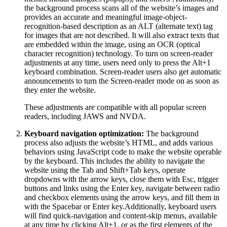
the background process scans all of the website’s images and
provides an accurate and meaningful image-object-
recognition-based description as an ALT (alternate text) tag
for images that are not described. It will also extract texts that
are embedded within the image, using an OCR (optical
character recognition) technology. To turn on screen-reader
adjustments at any time, users need only to press the Alt+1
keyboard combination. Screen-reader users also get automatic
announcements to turn the Screen-reader mode on as soon as
they enter the website.
These adjustments are compatible with all popular screen
readers, including JAWS and NVDA.
Keyboard navigation optimization:
The background
process also adjusts the website’s HTML, and adds various
behaviors using JavaScript code to make the website operable
by the keyboard. This includes the ability to navigate the
website using the Tab and Shift+Tab keys, operate
dropdowns with the arrow keys, close them with Esc, trigger
buttons and links using the Enter key, navigate between radio
and checkbox elements using the arrow keys, and fill them in
with the Spacebar or Enter key.Additionally, keyboard users
will find quick-navigation and content-skip menus, available
at any time by clicking Alt+1, or as the first elements of the