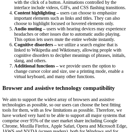
with the click of a button. Animations controlled by the
interface include videos, GIFs, and CSS flashing transitions.
Content highlighting –
users can choose to emphasize
important elements such as links and titles. They can also
choose to highlight focused or hovered elements only.
Audio muting –
users with hearing devices may experience
headaches or other issues due to automatic audio playing.
This option lets users mute the entire website instantly.
Cognitive disorders –
we utilize a search engine that is
linked to Wikipedia and Wiktionary, allowing people with
cognitive disorders to decipher meanings of phrases, initials,
slang, and others.
Additional functions –
we provide users the option to
change cursor color and size, use a printing mode, enable a
virtual keyboard, and many other functions.
Browser and assistive technology compatibility
We aim to support the widest array of browsers and assistive
technologies as possible, so our users can choose the best fitting
tools for them, with as few limitations as possible. Therefore, we
have worked very hard to be able to support all major systems that
comprise over 95% of the user market share including Google
Chrome, Mozilla Firefox, Apple Safari, Opera and Microsoft Edge,
JAWS and NVDA (screen readers), both for Windows and for