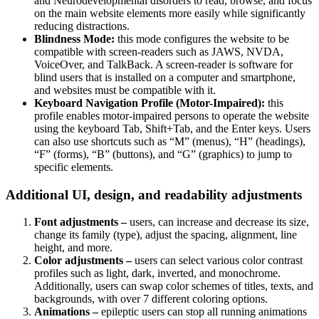
and Neurodevelopmental disorders to read, browse, and focus
on the main website elements more easily while significantly
reducing distractions.
Blindness Mode:
this mode configures the website to be
compatible with screen-readers such as JAWS, NVDA,
VoiceOver, and TalkBack. A screen-reader is software for
blind users that is installed on a computer and smartphone,
and websites must be compatible with it.
Keyboard Navigation Profile (Motor-Impaired):
this
profile enables motor-impaired persons to operate the website
using the keyboard Tab, Shift+Tab, and the Enter keys. Users
can also use shortcuts such as “M” (menus), “H” (headings),
“F” (forms), “B” (buttons), and “G” (graphics) to jump to
specific elements.
Additional UI, design, and readability adjustments
Font adjustments –
users, can increase and decrease its size,
change its family (type), adjust the spacing, alignment, line
height, and more.
Color adjustments –
users can select various color contrast
profiles such as light, dark, inverted, and monochrome.
Additionally, users can swap color schemes of titles, texts, and
backgrounds, with over 7 different coloring options.
Animations –
epileptic users can stop all running animations