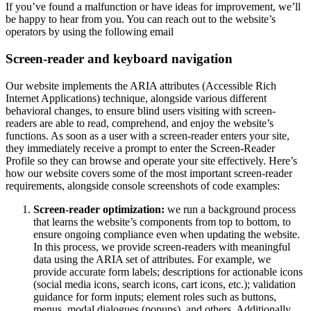
If you’ve found a malfunction or have ideas for improvement, we’ll
be happy to hear from you. You can reach out to the website’s
operators by using the following email
Screen-reader and keyboard navigation
Our website implements the ARIA attributes (Accessible Rich
Internet Applications) technique, alongside various different
behavioral changes, to ensure blind users visiting with screen-
readers are able to read, comprehend, and enjoy the website’s
functions. As soon as a user with a screen-reader enters your site,
they immediately receive a prompt to enter the Screen-Reader
Profile so they can browse and operate your site effectively. Here’s
how our website covers some of the most important screen-reader
requirements, alongside console screenshots of code examples:
Screen-reader optimization:
we run a background process
that learns the website’s components from top to bottom, to
ensure ongoing compliance even when updating the website.
In this process, we provide screen-readers with meaningful
data using the ARIA set of attributes. For example, we
provide accurate form labels; descriptions for actionable icons
(social media icons, search icons, cart icons, etc.); validation
guidance for form inputs; element roles such as buttons,
menus, modal dialogues (popups), and others. Additionally,