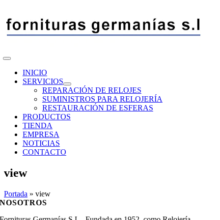
Saltar
al
contenido
Toggle
Navigation
INICIO
SERVICIOS
REPARACIÓN DE RELOJES
SUMINISTROS PARA RELOJERÍA
RESTAURACIÓN DE ESFERAS
PRODUCTOS
TIENDA
EMPRESA
NOTICIAS
CONTACTO
view
Portada
»
view
NOSOTROS
Fornituras Germanías S.L., Fundada en 1952, como Relojería