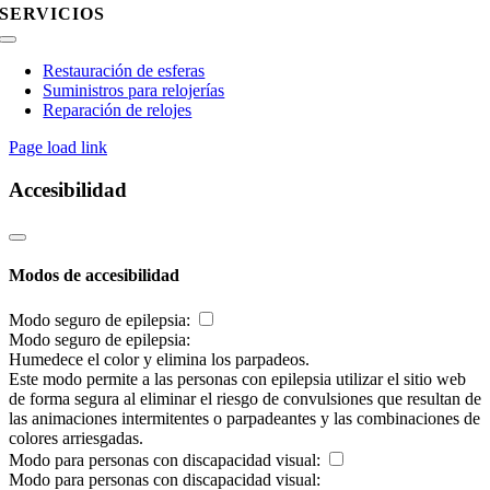
SERVICIOS
Toggle
Navigation
Restauración de esferas
Suministros para relojerías
Reparación de relojes
Page load link
Accesibilidad
Modos de accesibilidad
Modo seguro de epilepsia:
Modo seguro de epilepsia:
Humedece el color y elimina los parpadeos.
Este modo permite a las personas con epilepsia utilizar el sitio web
de forma segura al eliminar el riesgo de convulsiones que resultan de
las animaciones intermitentes o parpadeantes y las combinaciones de
colores arriesgadas.
Modo para personas con discapacidad visual:
Modo para personas con discapacidad visual: